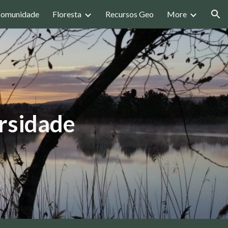
omunidade
Floresta
Recursos Geo
More
ion
ersidade