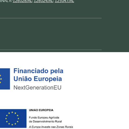
RNAL n.º
126028/AL
;
126024/AL
;
125047/AL