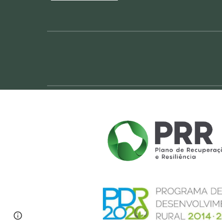
Page
Report abuse