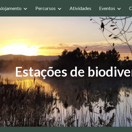
Alojamento
Percursos
Atividades
Eventos
C
ip to main content
Skip to navigat
Estações de biodiv